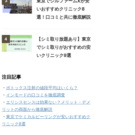
東京でシルファームXが安
3
いおすすめクリニック8
選！口コミと共に徹底解説
【シミ取り放題あり】東京
4
でシミ取りがおすすめの安
いクリニック9選
注目記事
・
ボトックス注射の値段平均はいくら？
・
インモードの口コミを徹底調査
・
エリシスセンスは効果ない？メリット・デメ
リットの両面から徹底解説
・
東京でケミカルピーリングが安いおすすめク
リニック8選