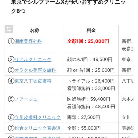
東京でシルファームXが安いおすすめクリニッ
ク8つ
名称
料金
①
湘南美容外科
全顔1回：25,000円
新宿、
表参道
②
リアルクリニック
顔のみ1回：49,500円
東京、
③
オラクル美容皮膚科
顔 or 首1回：25,000円
新宿
④
東京八丁堀皮膚科
トライアル：26,400円
八丁堀
看護師施術：33,000円
⑤
ノアージュ
医師施術：59,400円
六本木
看護師施術：48,400円
⑥
立川皮膚科クリニック
両頬：27,500円
立川
⑦
松倉クリニック表参道
全顔：55,000円
表参道