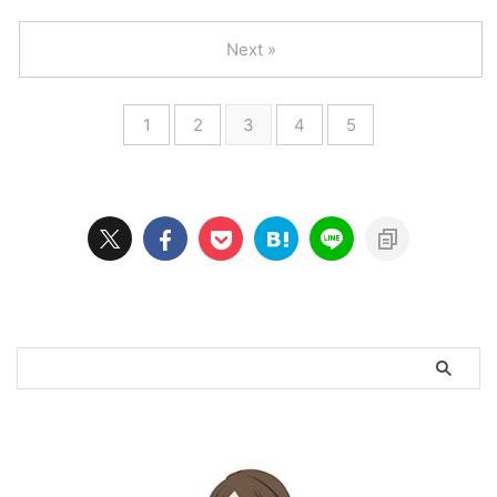
Next »
1
2
3
4
5